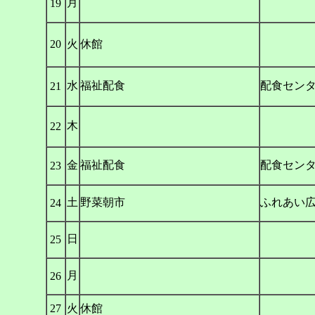
月
19
20
火
休館
水
福祉配食
配食セン
21
木
22
金
福祉配食
配食セン
23
土
野菜朝市
ふれあい
24
日
25
月
26
27
火
休館