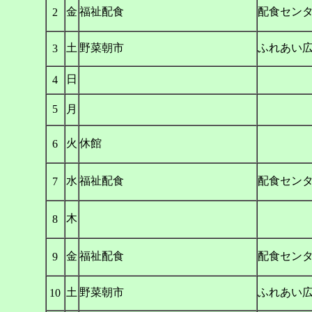
金
福祉配食
配食セン
2
土
野菜朝市
ふれあい
3
日
4
5
月
火
休館
6
水
福祉配食
配食セン
7
木
8
金
福祉配食
配食セン
9
土
野菜朝市
ふれあい
10