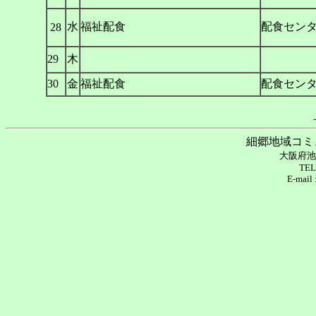
水
福祉配食
配食セン
28
29
木
30
金
福祉配食
配食セン
細郷地域コミ
大阪府池
TEL
E-mail 