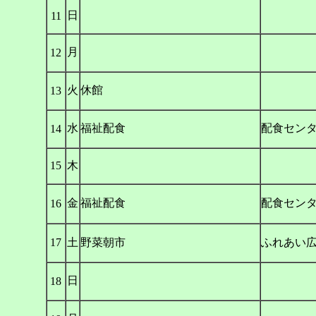
日
11
月
12
火
休館
13
水
福祉配食
配食セン
14
15
木
金
福祉配食
配食セン
16
17
土
野菜朝市
ふれあい
日
18