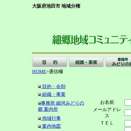
大阪府池田市 地域分権
HOME
>通信欄
目的・会則
組織・事業
お名前
事務所 細河みどりの
郷 案内所
メールアドレ
ス
地域行事
ＴＥＬ
案内地図