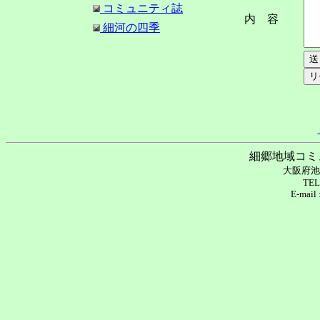
コミュニティ誌
内 容
細河の四季
細郷地域コミ
大阪府池
TEL
E-mail 