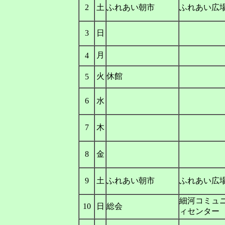
2
土
ふれあい朝市
ふれあい広
3
日
月
4
火
休館
5
6
水
7
木
8
金
9
土
ふれあい朝市
ふれあい広
細河コミュ
10
日
総会
ィセンター