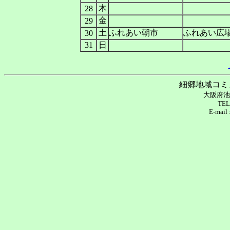
木
28
金
29
土
ふれあい朝市
ふれあい広
30
31
日
細郷地域コミ
大阪府池
TEL
E-mail 