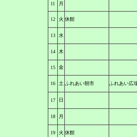
11
月
12
火
休館
13
水
14
木
金
15
16
土
ふれあい朝市
ふれあい広
日
17
18
月
19
火
休館