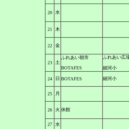
水
20
21
木
金
22
ふれあい広
ふれあい朝市
土
23
BOTAFES
細河小
日
細河小
24
BOTAFES
月
25
火
休館
26
27
水